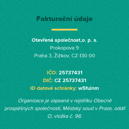
Fakturační údaje
Otevřená společnost,o. p. s.
Prokopova 9
Praha 3, Žižkov, CZ-130 00
IČO:
25737431
DIČ:
CZ 25737431
ID datové schránky:
w5fuinm
Organizace je zapsaná v rejstříku Obecně
prospěšných společností, Měst
ský soud v Praze, oddíl
O, vložka č. 96.