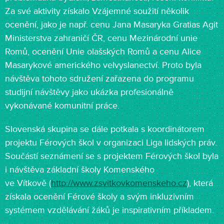
Za své aktivity získalo Vzájemné soužití několik
ocenění, jako je např. cenu Jana Masaryka Gratias Agit
Ministerstva zahraničí ČR, cenu Mezinárodní unie
Romů, ocenění Unie olašských Romů a cenu Alice
Masarykové amerického velvyslanectví. Proto byla
návštěva tohoto sdružení zařazena do programu
studijní návštěvy jako ukázka profesionálně
vykonávané komunitní práce.
Slovenská skupina se dále potkala s koordinátorem
projektu Férových škol v organizaci Liga lidských práv.
Součástí seznámení se s projektem Férových škol byla
i návštěva základní školy Komenského
ve Vítkově (
http://www.zsvitkovkomenskeho.cz
), která
získala ocenění Férové školy a svým inkluzivním
systémem vzdělávání žáků je inspirativním příkladem.