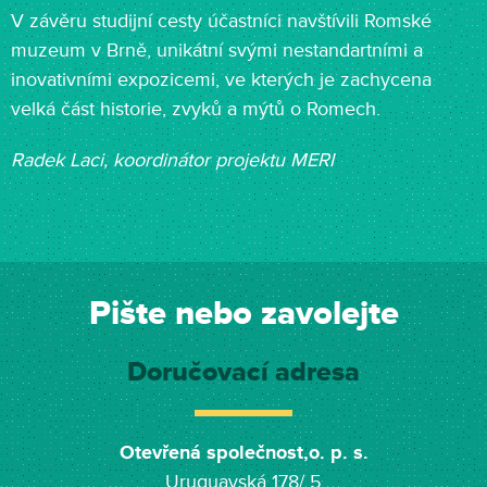
V závěru studijní cesty účastníci navštívili Romské
muzeum v Brně, unikátní svými nestandartními a
inovativními expozicemi, ve kterých je zachycena
velká část historie, zvyků a mýtů o Romech.
Radek Laci, koordinátor projektu MERI
Pište nebo zavolejte
Doručovací adresa
Otevřená společnost,o. p. s.
Uruguayská 178/ 5