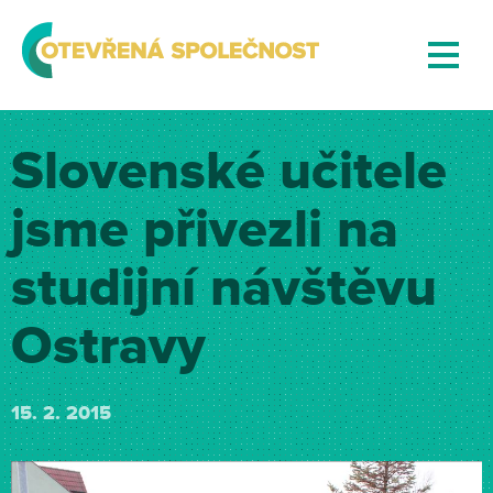
Slovenské učitele
jsme přivezli na
studijní návštěvu
Ostravy
15. 2. 2015