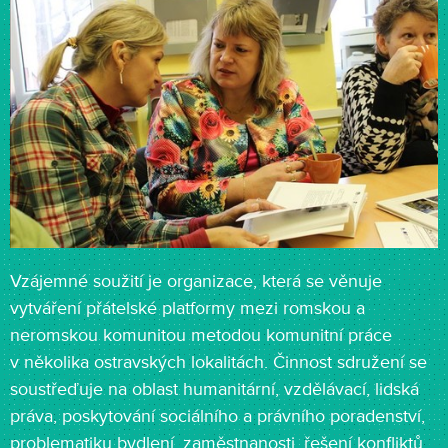
Vzájemné soužití je organizace, která se věnuje
vytváření přátelské platformy mezi romskou a
neromskou komunitou metodou komunitní práce
v několika ostravských lokalitách. Činnost sdružení se
soustřeďuje na oblast humanitární, vzdělávací, lidská
práva, poskytování sociálního a právního poradenství,
problematiku bydlení, zaměstnanosti, řešení konfliktů.