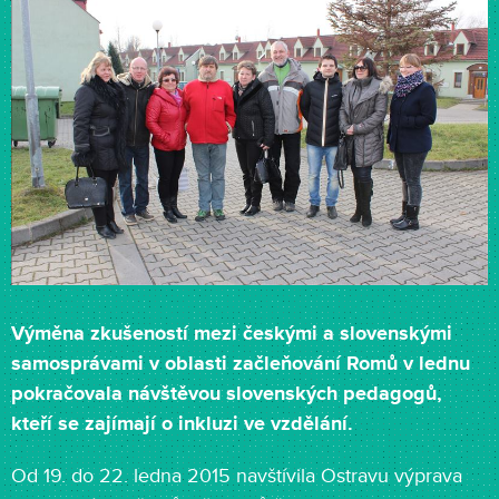
Výměna zkušeností mezi českými a slovenskými
samosprávami v oblasti začleňování Romů v lednu
pokračovala návštěvou slovenských pedagogů,
kteří se zajímají o inkluzi ve vzdělání.
Od 19. do 22. ledna 2015 navštívila Ostravu výprava