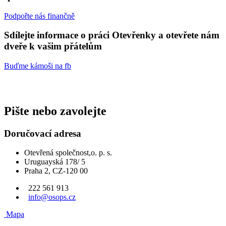
Podpořte nás finančně
Sdílejte informace
o práci Otevřenky a otevřete nám
dveře k vašim přátelům
Buďme kámoši na fb
Pište nebo zavolejte
Doručovací adresa
Otevřená společnost,o. p. s.
Uruguayská 178/ 5
Praha 2, CZ-120 00
222 561 913
info@osops.cz
Mapa