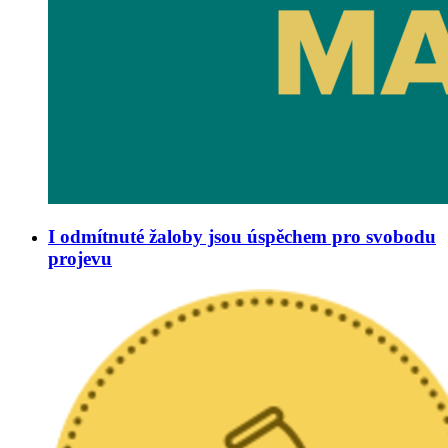
I odmítnuté žaloby jsou úspěchem pro svobodu
projevu