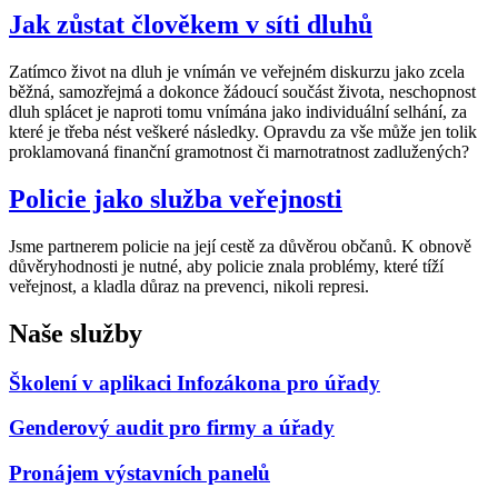
Jak zůstat člověkem v síti dluhů
Zatímco život na dluh je vnímán ve veřejném diskurzu jako zcela
běžná, samozřejmá a dokonce žádoucí součást života, neschopnost
dluh splácet je naproti tomu vnímána jako individuální selhání, za
které je třeba nést veškeré následky. Opravdu za vše může jen tolik
proklamovaná finanční gramotnost či marnotratnost zadlužených?
Policie jako služba veřejnosti
Jsme partnerem policie na její cestě za důvěrou občanů. K obnově
důvěryhodnosti je nutné, aby policie znala problémy, které tíží
veřejnost, a kladla důraz na prevenci, nikoli represi.
Naše služby
Školení v aplikaci Infozákona pro úřady
Genderový audit pro firmy a úřady
Pronájem výstavních panelů