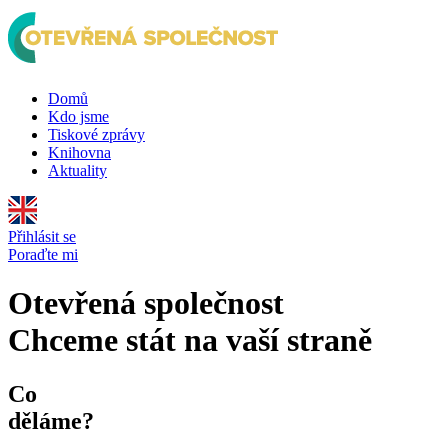
Domů
Kdo jsme
Tiskové zprávy
Knihovna
Aktuality
Přihlásit se
Poraďte mi
Otevřená společnost
Chceme stát na vaší straně
Co
děláme?