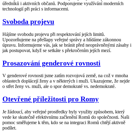
úředníků i aktivních občanů. Podporujeme využívání moderních
technologií při práci s informacemi.
Svoboda projevu
Hájíme svobodu projevu při respektování jejích limitů.
Upozorňujeme na přešlapy veřejné správy a hlídáme zákonnou
úpravu. Informujeme vás, jak se bránit před neoprávněnými zásahy i
jak postupovat, když se setkáte s překročením jejích mezí.
Prosazování genderové rovnosti
V genderové rovnosti jsme zatím rozvojová země, na což v mnoha
oblastech doplácejí ženy a v některých i muži. Ukazujeme, že nejde
o střet ženy vs. muži, ale o spor demokraté vs. nedemokraté.
Otevřené příležitosti pro Romy
Je žádoucí, aby veřejné prostředky byly využity způsobem, který
vede ke skutečně efektivnímu začlenění Romů do společnosti. Naši
pomoc směřujeme k těm, kdo se na integraci Romů chtějí aktivně
podílet.