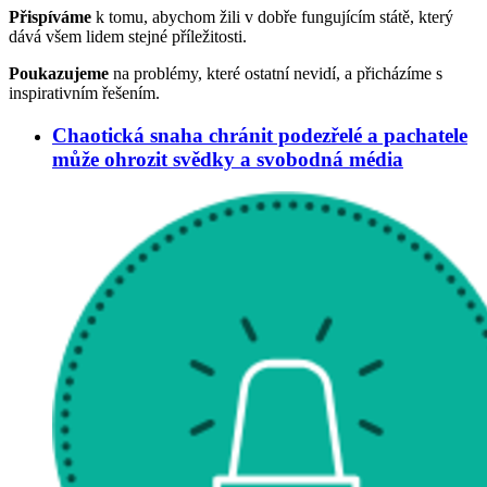
Přispíváme
k tomu, abychom žili v dobře fungujícím státě, který
dává všem lidem stejné příležitosti.
Poukazujeme
na problémy, které ostatní nevidí, a přicházíme s
inspirativním řešením.
Chaotická snaha chránit podezřelé a pachatele
může ohrozit svědky a svobodná média