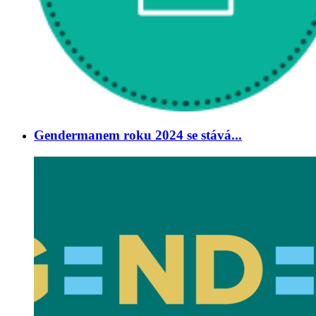
Gendermanem roku 2024 se stává...