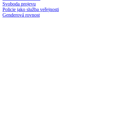
Svoboda projevu
Policie jako služba veřejnosti
Genderová rovnost