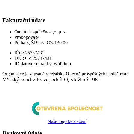
Fakturační údaje
Otevřená společnost,o. p. s.
Prokopova 9
Praha 3, Žižkov, CZ-130 00
IČO:
25737431
DIČ:
CZ 25737431
ID datové schránky:
w5fuinm
Organizace je zapsaná v rejstříku Obecně prospěšných společností,
ský soud v Praze, oddíl O, vložka č. 96.
Měst
Naše logo ke stažení
Bankovní údaje