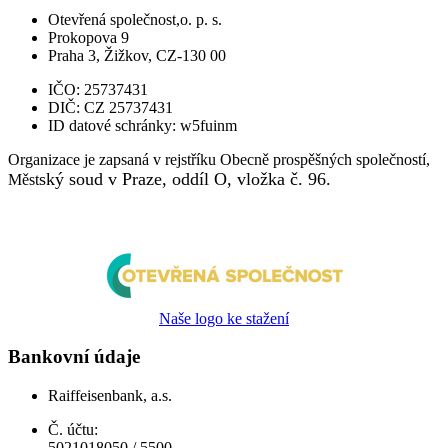
Otevřená společnost,o. p. s.
Prokopova 9
Praha 3, Žižkov, CZ-130 00
IČO:
25737431
DIČ:
CZ 25737431
ID datové schránky:
w5fuinm
Organizace je zapsaná v rejstříku Obecně prospěšných společností,
ský soud v Praze, oddíl O, vložka č. 96.
Měst
Naše logo ke stažení
Bankovní údaje
Raiffeisenbank, a.s.
Č. účtu:
5021018050 / 5500