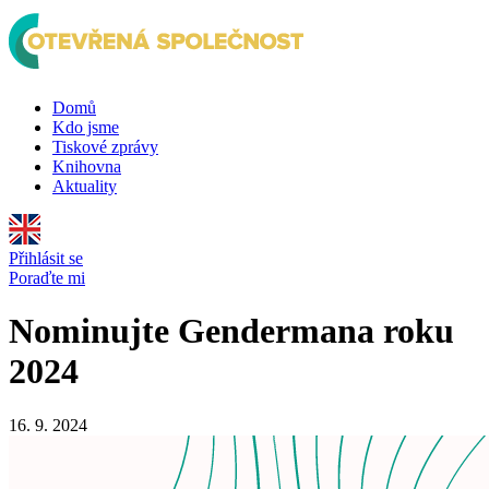
Domů
Kdo jsme
Tiskové zprávy
Knihovna
Aktuality
Přihlásit se
Poraďte mi
Nominujte Gendermana roku
2024
16. 9. 2024