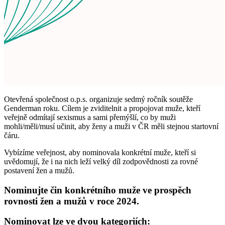
Otevřená společnost o.p.s. organizuje sedmý ročník soutěže
Genderman roku. Cílem je zviditelnit a propojovat muže, kteří
veřejně odmítají sexismus a sami přemýšlí, co by muži
mohli/měli/musí učinit, aby ženy a muži v ČR měli stejnou startovní
čáru.
Vybízíme veřejnost, aby nominovala konkrétní muže, kteří si
uvědomují, že i na nich leží velký díl zodpovědnosti za rovné
postavení žen a mužů.
Nominujte čin konkrétního muže ve prospěch
rovnosti žen a mužů v roce 2024.
Nominovat lze ve dvou kategoriích: