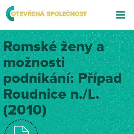
Romské ženy a
možnosti
podnikání: Případ
Roudnice n./L.
(2010)