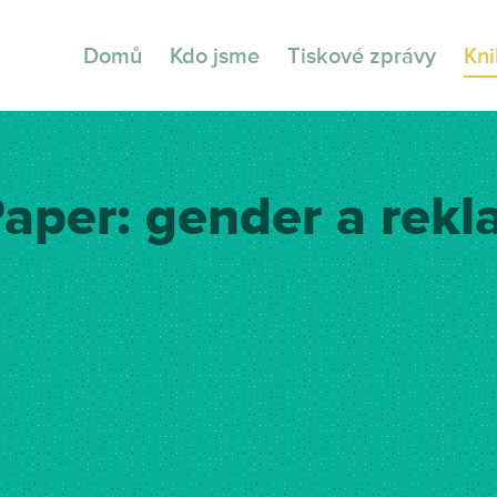
Domů
Kdo jsme
Tiskové zprávy
Kn
Paper: gender a rek