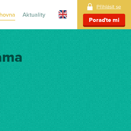
Přihlásit se
ihovna
Aktuality
Poraďte mi
lama