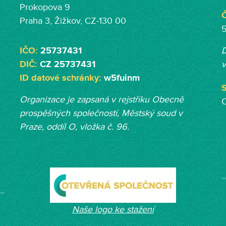
Prokopova 9
Č
Praha 3, Žižkov, CZ-130 00
IČO:
25737431
D
DIČ:
CZ 25737431
v
ID datové schránky:
w5fuinm
S
Organizace je zapsaná v rejstříku Obecně
prospěšných společností, Měst
ský soud v
Praze, oddíl O, vložka č. 96.
Naše logo ke stažení