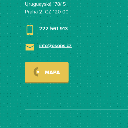
Uruguayská 178/ 5
Praha 2, CZ-120 00
222 561 913
info@osops.cz
MAPA