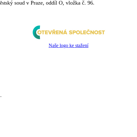
ský soud v Praze, oddíl O, vložka č. 96.
ěst
Naše logo ke stažení
.