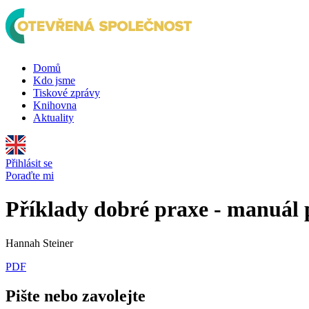
Domů
Kdo jsme
Tiskové zprávy
Knihovna
Aktuality
Přihlásit se
Poraďte mi
Příklady dobré praxe - manuál p
Hannah Steiner
PDF
Pište nebo zavolejte