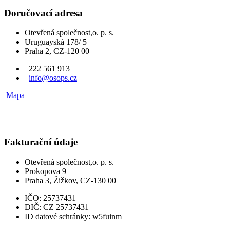
Doručovací adresa
Otevřená společnost,o. p. s.
Uruguayská 178/ 5
Praha 2, CZ-120 00
222 561 913
info@osops.cz
Mapa
Fakturační údaje
Otevřená společnost,o. p. s.
Prokopova 9
Praha 3, Žižkov, CZ-130 00
IČO:
25737431
DIČ:
CZ 25737431
ID datové schránky:
w5fuinm