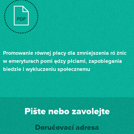
PDF
Promowanie równej płacy dla zmniejszenia ró żnic
w emeryturach pomi ędzy płciami, zapobiegania
biedzie i wykluczeniu społecznemu
Pište nebo zavolejte
Doručovací adresa