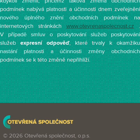
kdykoli změnit, přičemž taková změna obchodních
podmínek nabývá platnosti a účinnosti dnem zveřejnění
nového úplného znění obchodních podmínek na
internetových stránkách
www.otevrenaspolecnost.cz
.
V případě smluv o poskytování služeb poskytování
služeb
expresní odpověď
, které trvaly k okamžiku
nastání platnosti a účinnosti změny obchodních
podmínek se k této změně nepřihlíží.
© 2026 Otevřená společnost, o.p.s.