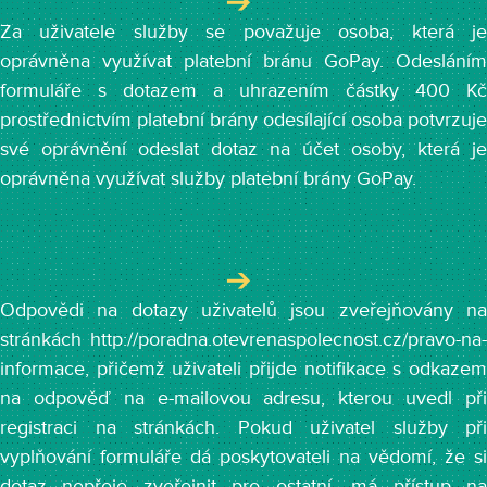
Za uživatele služby se považuje osoba, která je
oprávněna využívat platební bránu GoPay. Odesláním
formuláře s dotazem a uhrazením částky 400 Kč
prostřednictvím platební brány odesílající osoba potvrzuje
své oprávnění odeslat dotaz na účet osoby, která je
oprávněna využívat služby platební brány GoPay.
Odpovědi na dotazy uživatelů jsou zveřejňovány na
stránkách http://poradna.otevrenaspolecnost.cz/pravo-na-
informace, přičemž uživateli přijde notifikace s odkazem
na odpověď na e-mailovou adresu, kterou uvedl při
registraci na stránkách. Pokud uživatel služby při
vyplňování formuláře dá poskytovateli na vědomí, že si
dotaz nepřeje zveřejnit pro ostatní, má přístup na