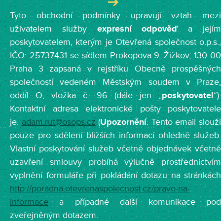
Tyto obchodní podmínky upravují vztah mezi
uživatelem služby
expresní odpověď
a její
poskytovatelem, kterým je Otevřená společnost o.p.s.,
IČO: 25737431 se sídlem Prokopova 9, Žižkov, 130 00
Praha 3 zapsaná v rejstříku Obecně prospěšných
společností vedeném Městským soudem v Praze,
oddíl O, vložka č. 96 (dále jen „
poskytovatel
“).
Kontaktní adresa elektronické pošty poskytovatele
je:
adam.rut@osops.cz
(
Upozornění
: Tento email slouž
pouze pro sdělení bližších informací ohledně služeb.
Vlastní poskytování služeb včetně objednávek včetně
uzavření smlouvy probíhá výlučně prostřednictvím
vyplnění formuláře při pokládání dotazu na stránkách
http://poradna.otevrenaspolecnost.cz/pravo-na-
informace
a případné další komunikace pod
zveřejněným dotazem.