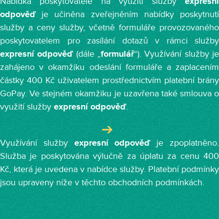
Nabídka poskytovatele na využití služby
expresní
odpověď
je učiněna zveřejněním nabídky poskytnutí
služby a ceny služby, včetně formuláře provozovaného
poskytovatelem pro zasílání dotazů v rámci služby
expresní odpověď
(dále „
formulář
“). Využívání služby j
zahájeno v okamžiku odeslání formuláře a zaplacením
částky 400 Kč uživatelem prostřednictvím platební brány
GoPay. Ve stejném okamžiku je uzavřena také smlouva o
využití služby
expresní odpověď
.
Využívání služby
expresní odpověď
je zpoplatněno
Služba je poskytována výlučně za úplatu za cenu 400
Kč, která je uvedena v nabídce služby. Platební podmínky
jsou upraveny níže v těchto obchodních podmínkách.