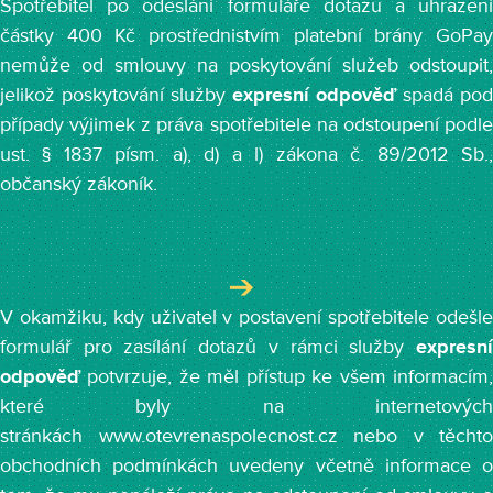
Spotřebitel po odeslání formuláře dotazu a uhrazení
částky 400 Kč prostřednistvím platební brány GoPay
nemůže od smlouvy na poskytování služeb odstoupit,
jelikož poskytování služby
expresní odpověď
spadá pod
případy výjimek z práva spotřebitele na odstoupení podle
ust. § 1837 písm. a), d) a l) zákona č. 89/2012 Sb.,
občanský zákoník.
V okamžiku, kdy uživatel v postavení spotřebitele odešle
formulář pro zasílání dotazů v rámci služby
expresní
odpověď
potvrzuje, že měl přístup ke všem informacím,
které byly na internetových
stránkách www.otevrenaspolecnost.cz nebo v těchto
obchodních podmínkách uvedeny včetně informace o